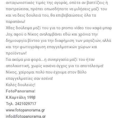
ανταγωνιστικές τιμές της αγοράς, οπότε αν βαπτίζεις ή
παντρεύεσαι, πρέπει οπωσδήποτε να μιλήσεις μαζί του
και να δεις δουλειά του, θα επιβεβαιώσεις όλα τα
παραπάνω!
Χθες δούλεψα μαζί του για το promo video του καφέ-μπαρ
Joy, αφού ο Νίκος αναλαμβάνει εδώ και χρόνια την
δημιουργία βίντεο για την διαφήμιση των μαγαζιών, αλλά
και την φωτογράφιση επαγγελματικών χώρων και
προϊόντων!
Για ακόμα μια φορά….η συνεργασία μαζί του ήταν
απολαυστική, χωρίς κανένα άγχος για το αποτέλεσμα!
Νίκος, χαίρομαι πολύ που έχουμε στον Βόλο
επαγγελματίες σαν εσένα!
Καλές δουλειές!
FotoPanorama
!
Κ.Καρτάλη 199β
Τηλ. 2421029717
www.fotopanorama.gr
info@fotopanorama.gr