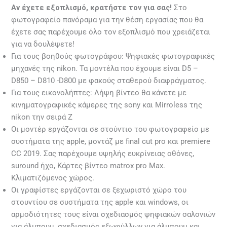
Αν έχετε εξοπλισμό, κρατήστε τον για σας!
Στο
φωτογραφείο πανόραμα για την θέση εργασίας που θα
έχετε σας παρέχουμε όλο τον εξοπλισμό που χρειάζεται
για να δουλέψετε!
Για τους βοηθούς φωτογράφου: Ψηφιακές φωτογραφικές
μηχανές της nikon. Τα μοντέλα που έχουμε είναι D5 –
D850 – D810 -D800 με φακούς σταθερού διαφράγματος.
Για τους εικονολήπτες: Λήψη βίντεο θα κάνετε με
κινηματογραφικές κάμερες της sony και Mirroless της
nikon την σειρά Z
Οι μοντέρ εργάζονται σε στούντιο του φωτογραφείο με
συστήματα της apple, μοντάζ με final cut pro και premiere
CC 2019. Σας παρέχουμε υψηλής ευκρίνειας οθόνες,
suround ήχο, Κάρτες βίντεο matrox pro Max.
Κλιματιζόμενος χώρος.
Οι γραφίστες εργάζονται σε ξεχωριστό χώρο του
στουντίου σε συστήματα της apple και windows, οι
αρμοδιότητες τους είναι σχεδιασμός ψηφιακών σαλονιών
για άλμπουμ, σχεδιασμός εξωφύλλων για άλμπουμ και