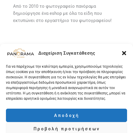
Από το 2010 το φωτογραφείο πανόραμα
δημιούργησε ένα eshop με όλα τα είδη που
εκτυπώνει στο εργαστήριο του φωτογραφείου!
Διαχείριση Συγκατάθεσης
Για να παρέχουμε την καλύτερη εμπειρία, χρησιμοποιούμε τεχνολογίες
όπως cookies για την αποθήκευση ή/και την πρόσβαση σε πληροφορίες
συσκευών. Η συγκατάθεση για τις εν λόγω τεχνολογίες θα μας επιτρέψει
Ελληνικά
να επεξεργαστούμε δεδομένα προσωπικού χαρακτήρα, όπως
συμπεριφορά περιήγησης ή μοναδικά αναγνωριστικά σε αυτόν τον
English
ιστότοπο. Η μη συγκατάθεση ή η ανάκληση της συγκατάθεσης, μπορεί να
επηρεάσει αρνητικά ορισμένες λειτουργίες και δυνατότητες.
Αποδοχή
©2026 Studio Panorama Volos
Προβολή προτιμήσεων