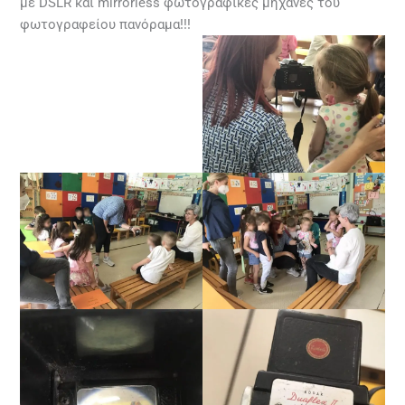
με DSLR και mirrorless φωτογραφικές μηχανές του
φωτογραφείου πανόραμα!!!